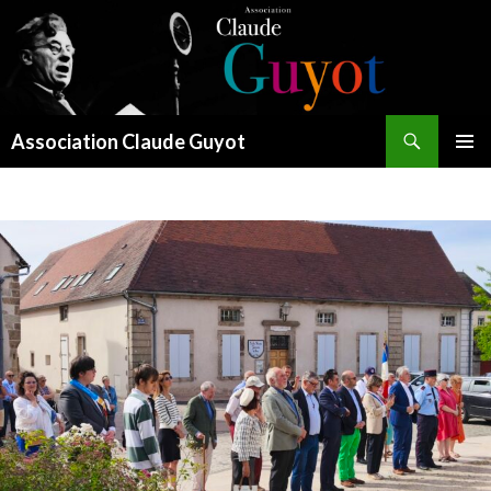
Recherche
Association Claude Guyot
ALLER
MENU
AU
PRINCI
CONTENU