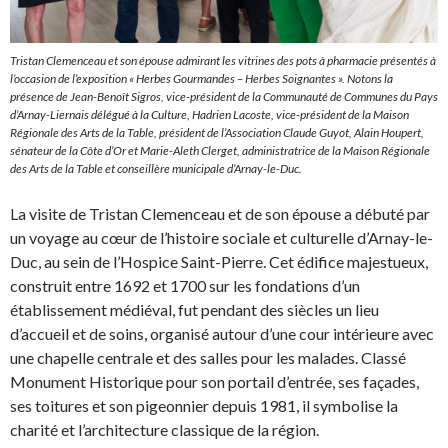
Tristan Clemenceau et son épouse admirant les vitrines des pots à pharmacie présentés à
l’occasion de l’exposition « Herbes Gourmandes – Herbes Soignantes ». Notons la
présence de Jean-Benoît Sigros, vice-président de la Communauté de Communes du Pays
d’Arnay-Liernais délégué à la Culture, Hadrien Lacoste, vice-président de la Maison
Régionale des Arts de la Table, président de l’Association Claude Guyot, Alain Houpert,
sénateur de la Côte d’Or et Marie-Aleth Clerget, administratrice de la Maison Régionale
des Arts de la Table et conseillère municipale d’Arnay-le-Duc.
La visite de Tristan Clemenceau et de son épouse a débuté par
un voyage au cœur de l’histoire sociale et culturelle d’Arnay-le-
Duc, au sein de l’Hospice Saint-Pierre. Cet édifice majestueux,
construit entre 1692 et 1700 sur les fondations d’un
établissement médiéval, fut pendant des siècles un lieu
d’accueil et de soins, organisé autour d’une cour intérieure avec
une chapelle centrale et des salles pour les malades. Classé
Monument Historique pour son portail d’entrée, ses façades,
ses toitures et son pigeonnier depuis 1981, il symbolise la
charité et l’architecture classique de la région.