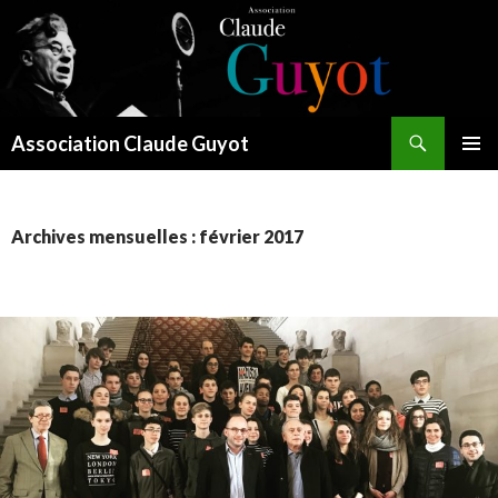
Recherche
Association Claude Guyot
ALLER
MENU
AU
PRINCI
CONTENU
Archives mensuelles : février 2017