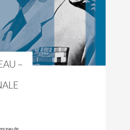
EAU –
NALE
menceau de