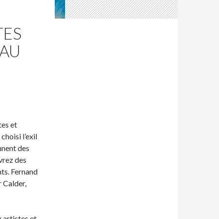
TES
 AU
tes et
hoisi l’exil
nnent des
uvrez des
nts. Fernand
 Calder,
artistes et