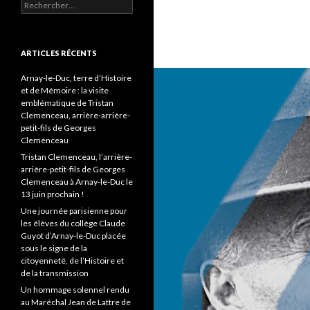
Rechercher :
ARTICLES RÉCENTS
Arnay-le-Duc, terre d’Histoire
et de Mémoire : la visite
emblématique de Tristan
Clemenceau, arrière-arrière-
petit-fils de Georges
Clemenceau
Tristan Clemenceau, l’arrière-
arrière-petit-fils de Georges
Clemenceau à Arnay-le-Duc le
13 juin prochain !
Une journée parisienne pour
les élèves du collège Claude
Guyot d’Arnay-le-Duc placée
sous le signe de la
citoyenneté, de l’Histoire et
de la transmission
Un hommage solennel rendu
au Maréchal Jean de Lattre de