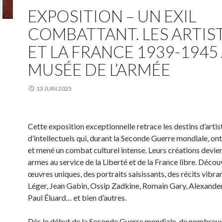
EXPOSITION – UN EXIL
COMBATTANT. LES ARTIS
ET LA FRANCE 1939-1945
MUSÉE DE L’ARMÉE
13 JUIN 2025
Cette exposition exceptionnelle retrace les destins d’artis
d’intellectuels qui, durant la Seconde Guerre mondiale, ont c
et mené un combat culturel intense. Leurs créations devie
armes au service de la Liberté et de la France libre. Déco
œuvres uniques, des portraits saisissants, des récits vibra
Léger, Jean Gabin, Ossip Zadkine, Romain Gary, Alexander
Paul Éluard… et bien d’autres.
Dès le début de la Seconde Guerre mondiale, de nombreux 