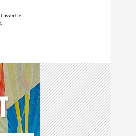
nt
avant le
.