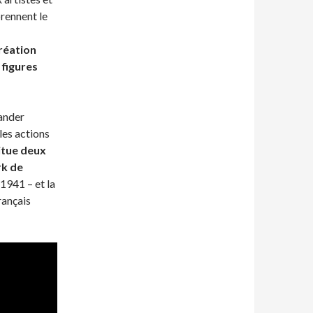
prennent le
création
 figures
ander
les actions
itue deux
rk de
 1941 – et la
rançais