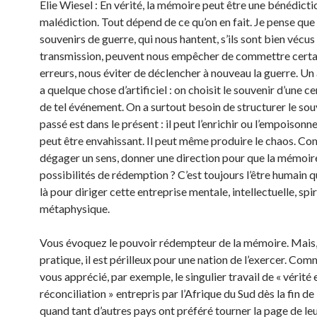
Elie Wiesel : En vérité, la mémoire peut être une bénédicti
malédiction. Tout dépend de ce qu’on en fait. Je pense que 
souvenirs de guerre, qui nous hantent, s’ils sont bien vécus
transmission, peuvent nous empêcher de commettre certa
erreurs, nous éviter de déclencher à nouveau la guerre. Un
a quelque chose d’artificiel : on choisit le souvenir d’une ce
de tel événement. On a surtout besoin de structurer le souv
passé est dans le présent : il peut l’enrichir ou l’empoisonn
peut être envahissant. Il peut même produire le chaos. C
dégager un sens, donner une direction pour que la mémoir
possibilités de rédemption ? C’est toujours l’être humain q
là pour diriger cette entreprise mentale, intellectuelle, spir
métaphysique.
Vous évoquez le pouvoir rédempteur de la mémoire. Mais,
pratique, il est périlleux pour une nation de l’exercer. Co
vous apprécié, par exemple, le singulier travail de « vérité 
réconciliation » entrepris par l’Afrique du Sud dès la fin de
quand tant d’autres pays ont préféré tourner la page de le