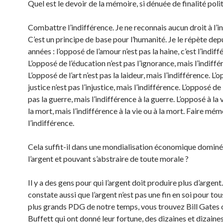
Quel est le devoir de la mémoire, si dénuée de finalité poli
Combattre l’indifférence. Je ne reconnais aucun droit à l’i
C’est un principe de base pour l’humanité. Je le répète dep
années : l’opposé de l’amour n’est pas la haine, c’est l’indiff
L’opposé de l’éducation n’est pas l’ignorance, mais l’indiffé
L’opposé de l’art n’est pas la laideur, mais l’indifférence. L’
justice n’est pas l’injustice, mais l’indifférence. L’opposé de 
pas la guerre, mais l’indifférence à la guerre. L’opposé à la v
la mort, mais l’indifférence à la vie ou à la mort. Faire m
l’indifférence.
Cela suffit-il dans une mondialisation économique dominé
l’argent et pouvant s’abstraire de toute morale ?
Il y a des gens pour qui l’argent doit produire plus d’argent
constate aussi que l’argent n’est pas une fin en soi pour tou
plus grands PDG de notre temps, vous trouvez Bill Gates
Buffett qui ont donné leur fortune, des dizaines et dizaine