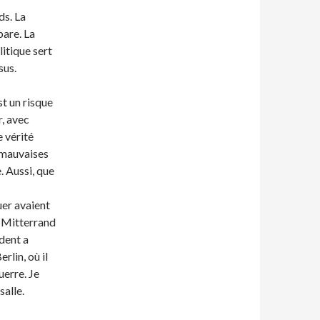
ds. La
pare. La
litique sert
sus.
st un risque
r, avec
e vérité
e mauvaises
e. Aussi, que
er avaient
c Mitterrand
dent a
rlin, où il
uerre. Je
salle.