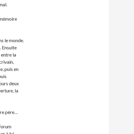
mal.
 mémoire
ns le monde.
. Ensuite
 entre la
crivain,
e, puis en
puis
cours deux
erture, la
tre père…
 Forum
r à lui,