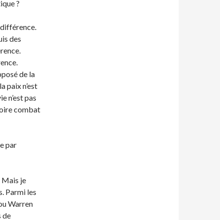
tique ?
ndifférence.
uis des
érence.
rence.
opposé de la
la paix n’est
ie n’est pas
émoire combat
e par
. Mais je
s. Parmi les
 ou Warren
s de