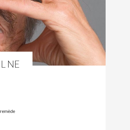
IL NE
»
r remède