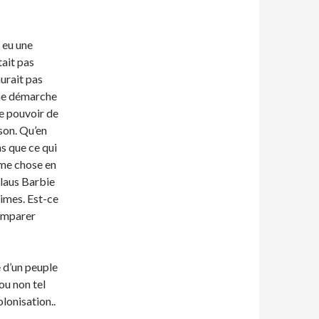
 eu une
tait pas
urait pas
 une démarche
le pouvoir de
son. Qu’en
s que ce qui
ême chose en
Klaus Barbie
rimes. Est-ce
comparer
 d’un peuple
ou non tel
lonisation..