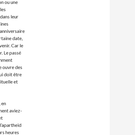
on ou une
les
 dans leur
ines
 anniversaire
rtaine date,
enir. Car le
er. Le passé
omment
e ouvre des
ui doit être
ituelle et
 en
mment aviez-
et
 l’apartheid
urs heures