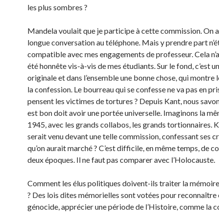
les plus sombres ?
Mandela voulait que je participe à cette commission. On a
longue conversation au téléphone. Mais y prendre part n’é
compatible avec mes engagements de professeur. Cela n’a
été honnête vis-à-vis de mes étudiants. Sur le fond, c’est
originale et dans l’ensemble une bonne chose, qui montre 
la confession. Le bourreau qui se confesse ne va pas en pri
pensent les victimes de tortures ? Depuis Kant, nous savon
est bon doit avoir une portée universelle. Imaginons la m
1945, avec les grands collabos, les grands tortionnaires. 
serait venu devant une telle commission, confessant ses c
qu’on aurait marché ? C’est difficile, en même temps, de 
deux époques. Il ne faut pas comparer avec l’Holocauste.
Comment les élus politiques doivent-ils traiter la mémoire
? Des lois dites mémorielles sont votées pour reconnaître 
génocide, apprécier une période de l’Histoire, comme la co