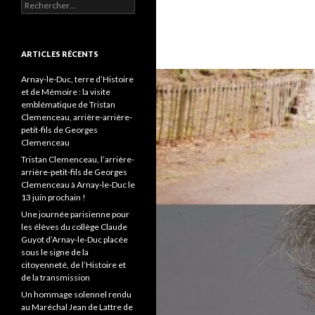
Rechercher :
ARTICLES RÉCENTS
Arnay-le-Duc, terre d’Histoire
et de Mémoire : la visite
emblématique de Tristan
Clemenceau, arrière-arrière-
petit-fils de Georges
Clemenceau
Tristan Clemenceau, l’arrière-
arrière-petit-fils de Georges
Clemenceau à Arnay-le-Duc le
13 juin prochain !
Une journée parisienne pour
les élèves du collège Claude
Guyot d’Arnay-le-Duc placée
sous le signe de la
citoyenneté, de l’Histoire et
de la transmission
Un hommage solennel rendu
au Maréchal Jean de Lattre de