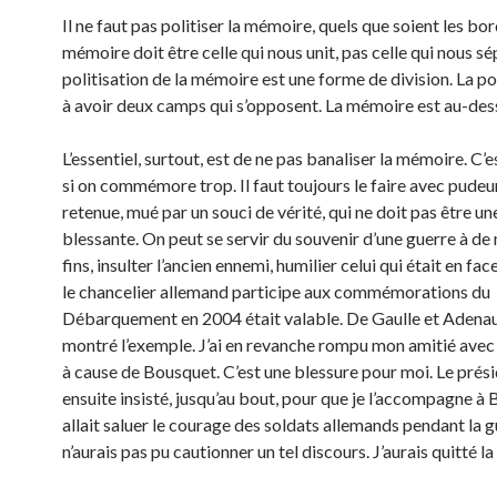
Il ne faut pas politiser la mémoire, quels que soient les bor
mémoire doit être celle qui nous unit, pas celle qui nous sé
politisation de la mémoire est une forme de division. La po
à avoir deux camps qui s’opposent. La mémoire est au-des
L’essentiel, surtout, est de ne pas banaliser la mémoire. C’e
si on commémore trop. Il faut toujours le faire avec pudeu
retenue, mué par un souci de vérité, qui ne doit pas être un
blessante. On peut se servir du souvenir d’une guerre à d
fins, insulter l’ancien ennemi, humilier celui qui était en fac
le chancelier allemand participe aux commémorations du
Débarquement en 2004 était valable. De Gaulle et Adenau
montré l’exemple. J’ai en revanche rompu mon amitié ave
à cause de Bousquet. C’est une blessure pour moi. Le prési
ensuite insisté, jusqu’au bout, pour que je l’accompagne à Be
allait saluer le courage des soldats allemands pendant la g
n’aurais pas pu cautionner un tel discours. J’aurais quitté la 