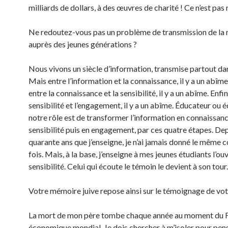
milliards de dollars, à des œuvres de charité ! Ce n’est pas 
Ne redoutez-vous pas un problème de transmission de la
auprès des jeunes générations ?
Nous vivons un siècle d’information, transmise partout da
Mais entre l’information et la connaissance, il y a un abîme
entre la connaissance et la sensibilité, il y a un abîme. Enfin
sensibilité et l’engagement, il y a un abîme. Éducateur ou é
notre rôle est de transformer l’information en connaissanc
sensibilité puis en engagement, par ces quatre étapes. De
quarante ans que j’enseigne, je n’ai jamais donné le même 
fois. Mais, à la base, j’enseigne à mes jeunes étudiants l’ouv
sensibilité. Celui qui écoute le témoin le devient à son tour.
Votre mémoire juive repose ainsi sur le témoignage de vo
La mort de mon père tombe chaque année au moment du
économique mondial. Je dois chercher à m’isoler pour pense