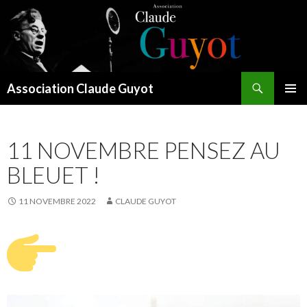
Recherche
Association Claude Guyot
ALLER
MENU
AU
PRINCI
CONTENU
11 NOVEMBRE PENSEZ AU
BLEUET !
11 NOVEMBRE 2022
CLAUDE GUYOT